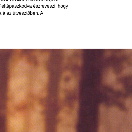
. Feltápászkodva észreveszi, hogy
lá az útvesztőben. A