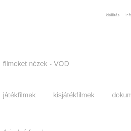
kiállítás
in
filmeket nézek - VOD
játékfilmek
kisjátékfilmek
dokum