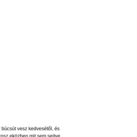
 búcsút vesz kedvesétől, és
urosz eközben mit sem sejtve