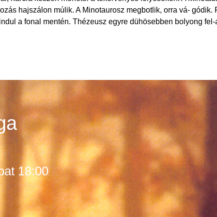
lkozás hajszálon múlik. A Minotaurosz megbotlik, orra vá- gódik
lindul a fonal mentén. Thézeusz egyre dühösebben bolyong fel-a
ga
bat 18:00