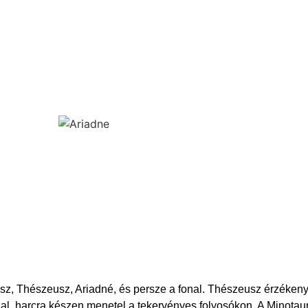
osz, Thészeusz, Ariadné, és persze a fonal. Thészeusz érzékeny
ddal, harcra készen menetel a tekervényes folyosókon. A Minota