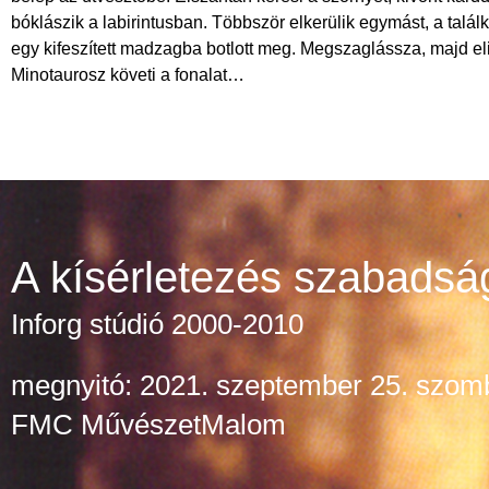
bóklászik a labirintusban. Többször elkerülik egymást, a talá
egy kifeszített madzagba botlott meg. Megszaglássza, majd e
Minotaurosz követi a fonalat…
A kísérletezés szabadsá
Inforg stúdió 2000-2010
megnyitó: 2021. szeptember 25. szom
FMC MűvészetMalom