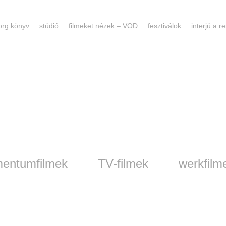
forg könyv
stúdió
filmeket nézek – VOD
fesztiválok
interjú a 
entumfilmek
TV-filmek
werkfilm