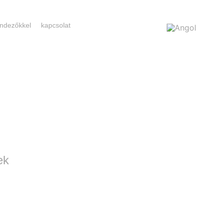
rendezőkkel
kapcsolat
ek