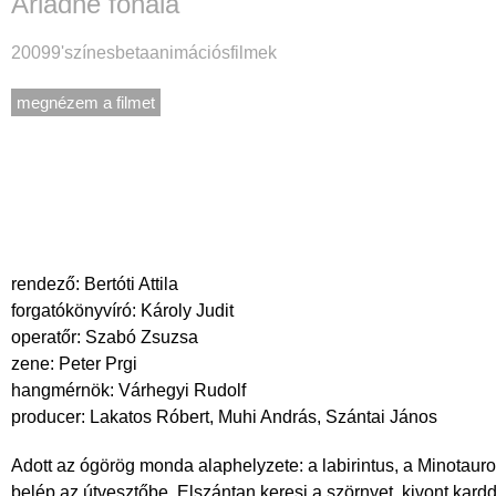
Ariadné fonala
2009
9'
színes
beta
animációsfilmek
megnézem a filmet
rendező:
Bertóti Attila
forgatókönyvíró:
Károly Judit
operatőr:
Szabó Zsuzsa
zene:
Peter Prgi
hangmérnök:
Várhegyi Rudolf
producer:
Lakatos Róbert
,
Muhi András
,
Szántai János
Adott az ógörög monda alaphelyzete: a labirintus, a Minotaur
belép az útvesztőbe. Elszántan keresi a szörnyet, kivont kar