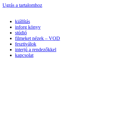
Ugrás a tartalomhoz
kiállítás
inforg könyv
stúdió
filmeket nézek – VOD
fesztiválok
interjú a rendezőkkel
kapcsolat