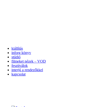
kiállítás
inforg könyv
stúdió
filmeket nézek – VOD
fesztiválok
interjú a rendezőkkel
kapcsolat