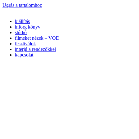
Ugrás a tartalomhoz
kiállítás
inforg könyv
stúdió
filmeket nézek – VOD
fesztiválok
interjú a rendezőkkel
kapcsolat