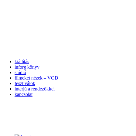
kiállítás
inforg könyv
stúdió
filmeket nézek – VOD
fesztiválok
interjú a rendezőkkel
kapcsolat