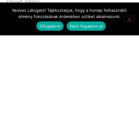
short films
Kedves Látogató! Tájékoztatjuk, hogy a honlap felhasználói
documentary films
élmény fokozásának érdekében sütiket alkalmazunk.
Elfogadom
Nem fogadom el
TV films
werk films
Gellért Gábor
It seems we can't find what you're looking for.
The Freedom of