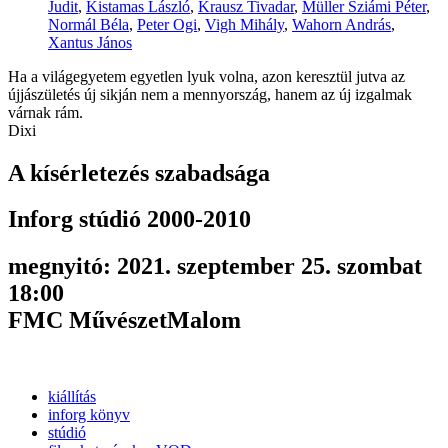
Judit
,
Kistamas László
,
Krausz Tivadar
,
Müller Sziámi Péter
,
Normál Béla
,
Peter Ogi
,
Vigh Mihály
,
Wahorn András
,
Xantus János
Ha a világegyetem egyetlen lyuk volna, azon keresztül jutva az
újjászületés új sikján nem a mennyország, hanem az új izgalmak
várnak rám.
Dixi
A kísérletezés szabadsága
Inforg stúdió 2000-2010
megnyitó: 2021. szeptember 25. szombat
18:00
FMC MűvészetMalom
kiállítás
inforg könyv
stúdió