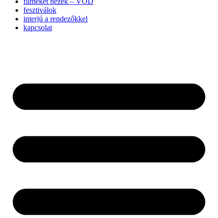
filmeket nézek – VOD
fesztiválok
interjú a rendezőkkel
kapcsolat