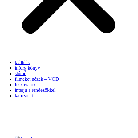
kiállítás
inforg könyv
stúdió
filmeket nézek – VOD
fesztiválok
interjú a rendezőkkel
kapcsolat