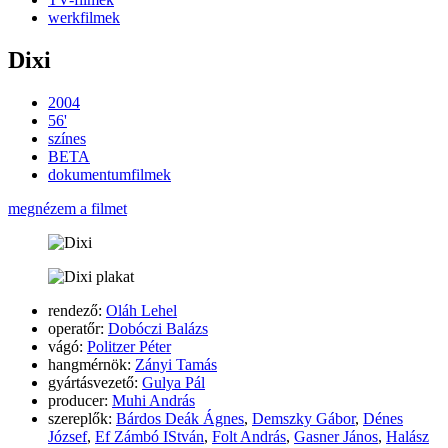
werkfilmek
Dixi
2004
56'
színes
BETA
dokumentumfilmek
megnézem a filmet
rendező:
Oláh Lehel
operatőr:
Dobóczi Balázs
vágó:
Politzer Péter
hangmérnök:
Zányi Tamás
gyártásvezető:
Gulya Pál
producer:
Muhi András
szereplők:
Bárdos Deák Ágnes
,
Demszky Gábor
,
Dénes
József
,
Ef Zámbó IStván
,
Folt András
,
Gasner János
,
Halász