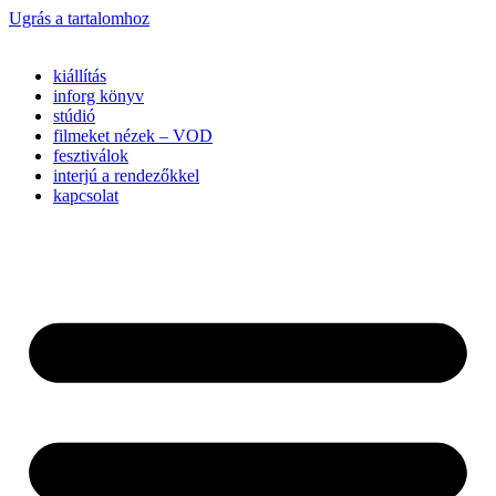
Ugrás a tartalomhoz
kiállítás
inforg könyv
stúdió
filmeket nézek – VOD
fesztiválok
interjú a rendezőkkel
kapcsolat