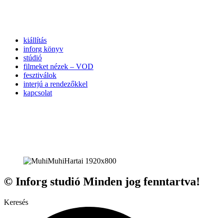
kiállítás
inforg könyv
stúdió
filmeket nézek – VOD
fesztiválok
interjú a rendezőkkel
kapcsolat
© Inforg studió Minden jog fenntartva!
Keresés