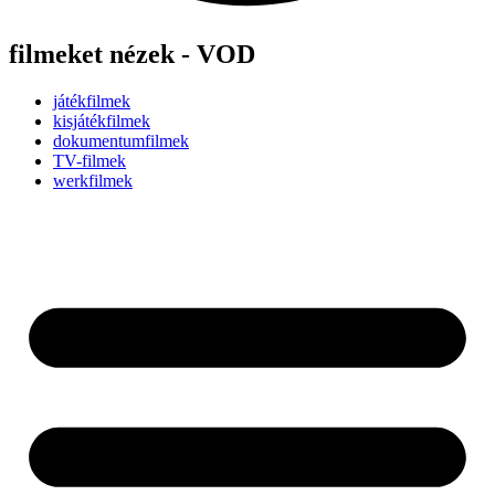
filmeket nézek - VOD
játékfilmek
kisjátékfilmek
dokumentumfilmek
TV-filmek
werkfilmek