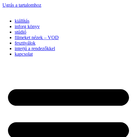
Ugrás a tartalomhoz
kiállítás
inforg könyv
stúdió
filmeket nézek – VOD
fesztiválok
interjú a rendezőkkel
kapcsolat