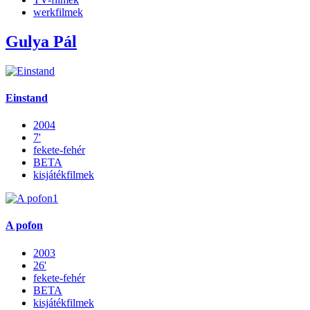
werkfilmek
Gulya Pál
Einstand
2004
7'
fekete-fehér
BETA
kisjátékfilmek
A pofon
2003
26'
fekete-fehér
BETA
kisjátékfilmek