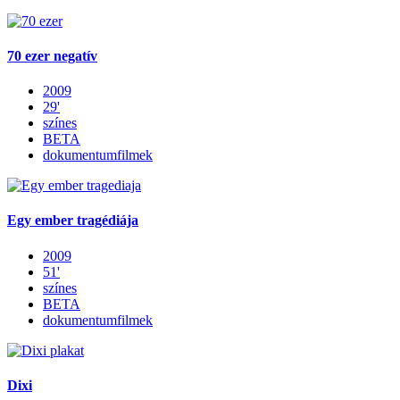
70 ezer negatív
2009
29'
színes
BETA
dokumentumfilmek
Egy ember tragédiája
2009
51'
színes
BETA
dokumentumfilmek
Dixi