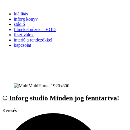
kiállítás
inforg könyv
stúdió
filmeket nézek – VOD
fesztiválok
interjú a rendezőkkel
kapcsolat
© Inforg studió Minden jog fenntartva!
Keresés