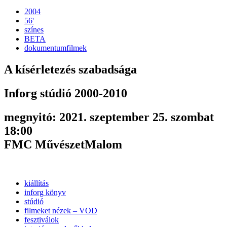
2004
56'
színes
BETA
dokumentumfilmek
A kísérletezés szabadsága
Inforg stúdió 2000-2010
megnyitó: 2021. szeptember 25. szombat
18:00
FMC MűvészetMalom
kiállítás
inforg könyv
stúdió
filmeket nézek – VOD
fesztiválok