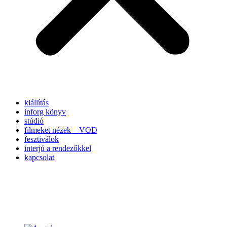
kiállítás
inforg könyv
stúdió
filmeket nézek – VOD
fesztiválok
interjú a rendezőkkel
kapcsolat