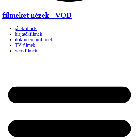
filmeket nézek - VOD
játékfilmek
kisjátékfilmek
dokumentumfilmek
TV-filmek
werkfilmek