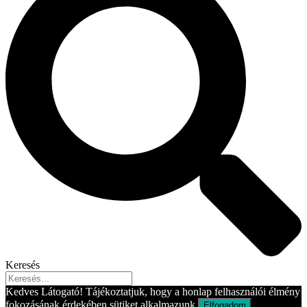
Keresés
Kedves Látogató! Tájékoztatjuk, hogy a honlap felhasználói élmény
fokozásának érdekében sütiket alkalmazunk.
Elfogadom