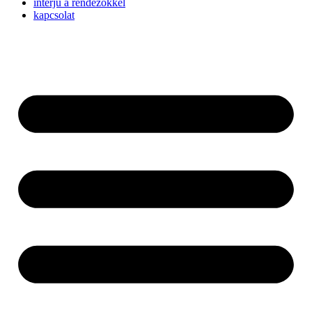
interjú a rendezőkkel
kapcsolat