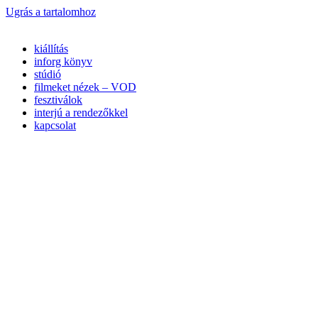
Ugrás a tartalomhoz
kiállítás
inforg könyv
stúdió
filmeket nézek – VOD
fesztiválok
interjú a rendezőkkel
kapcsolat