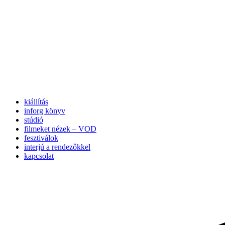
kiállítás
inforg könyv
stúdió
filmeket nézek – VOD
fesztiválok
interjú a rendezőkkel
kapcsolat