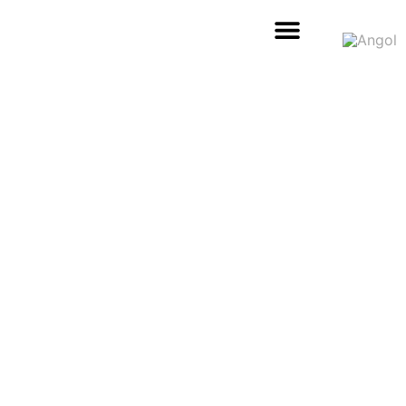
filmeket nézek – VOD
interjú a rendezőkkel