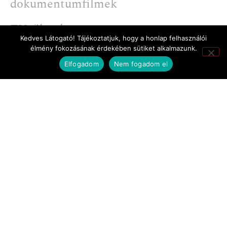
dokumentumfilmek
TV-filmek
Kedves Látogató! Tájékoztatjuk, hogy a honlap felhasználói
élmény fokozásának érdekében sütiket alkalmazunk.
werkfilmek
Elfogadom
Nem fogadom el
2008 - Szarajevó Filmfesztivál: a
zsűri különdíja