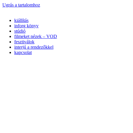
Ugrás a tartalomhoz
kiállítás
inforg könyv
stúdió
filmeket nézek – VOD
fesztiválok
interjú a rendezőkkel
kapcsolat