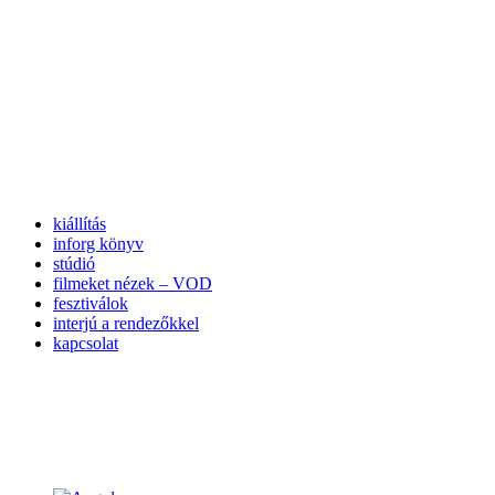
kiállítás
inforg könyv
stúdió
filmeket nézek – VOD
fesztiválok
interjú a rendezőkkel
kapcsolat