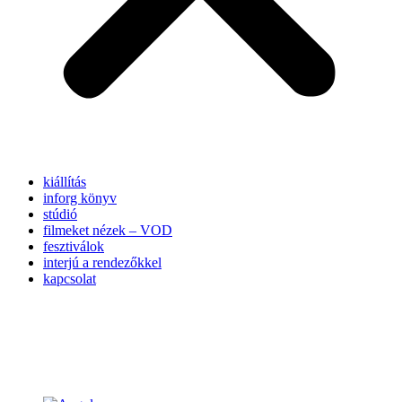
kiállítás
inforg könyv
stúdió
filmeket nézek – VOD
fesztiválok
interjú a rendezőkkel
kapcsolat