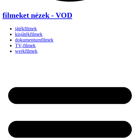
filmeket nézek - VOD
játékfilmek
kisjátékfilmek
dokumentumfilmek
TV-filmek
werkfilmek