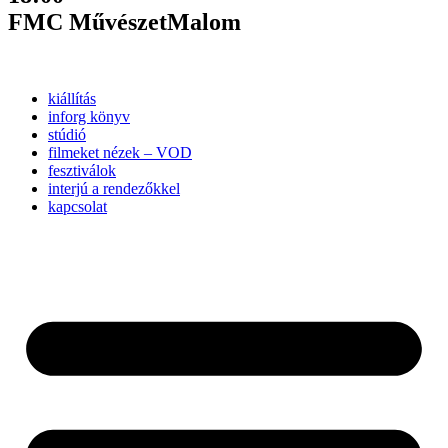
FMC MűvészetMalom
kiállítás
inforg könyv
stúdió
filmeket nézek – VOD
fesztiválok
interjú a rendezőkkel
kapcsolat