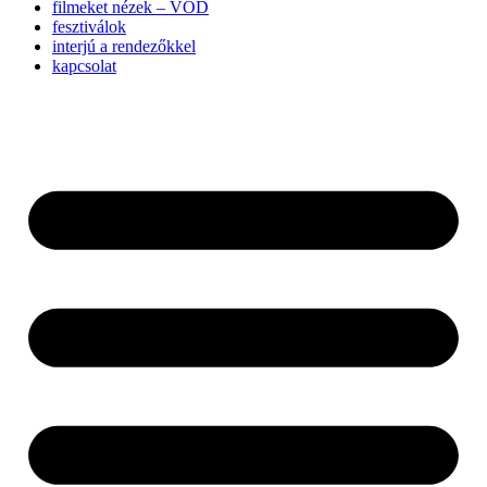
filmeket nézek – VOD
fesztiválok
interjú a rendezőkkel
kapcsolat