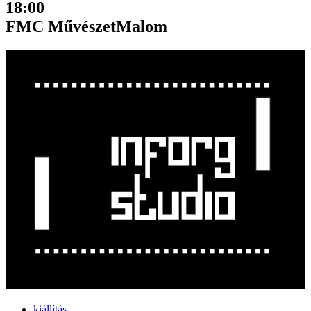
18:00
FMC MűvészetMalom
kiállítás