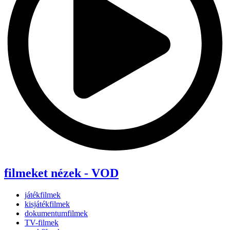
filmeket nézek - VOD
játékfilmek
kisjátékfilmek
dokumentumfilmek
TV-filmek