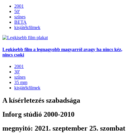
2001
50'
színes
BETA
kisjátékfilmek
Legkisebb film a legnagyobb magyarról avagy ha nincs kéz,
nincs csoki
2001
30'
színes
35 mm
kisjátékfilmek
A kísérletezés szabadsága
Inforg stúdió 2000-2010
megnyitó: 2021. szeptember 25. szombat