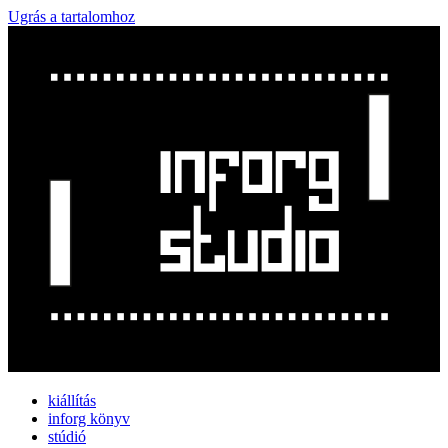
Ugrás a tartalomhoz
kiállítás
inforg könyv
stúdió