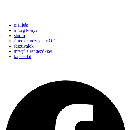
kiállítás
inforg könyv
stúdió
filmeket nézek – VOD
fesztiválok
interjú a rendezőkkel
kapcsolat