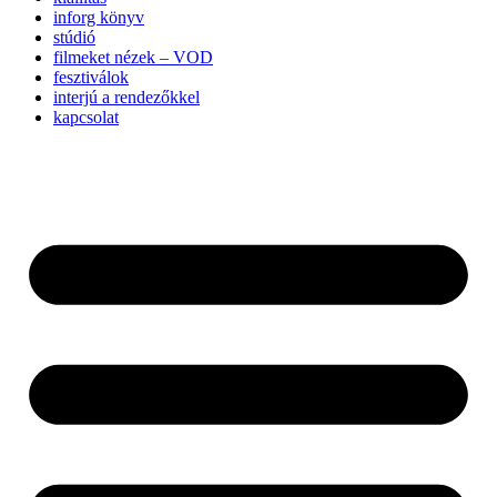
inforg könyv
stúdió
filmeket nézek – VOD
fesztiválok
interjú a rendezőkkel
kapcsolat