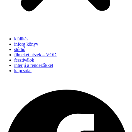
kiállítás
inforg könyv
stúdió
filmeket nézek – VOD
fesztiválok
interjú a rendezőkkel
kapcsolat