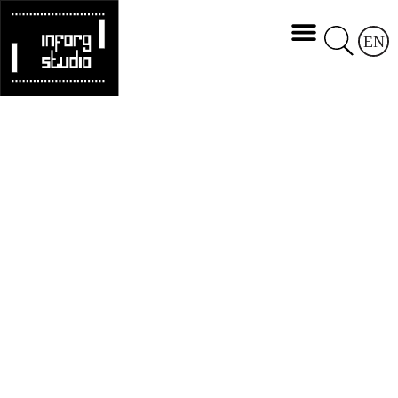
filmeket nézek – VOD
interjú a rendezőkkel