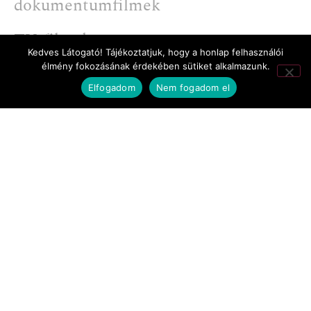
dokumentumfilmek
TV-filmek
Kedves Látogató! Tájékoztatjuk, hogy a honlap felhasználói
élmény fokozásának érdekében sütiket alkalmazunk.
werkfilmek
Elfogadom
Nem fogadom el
34. Magyar Filmszemle: kisjátékfilm
rendezői díj