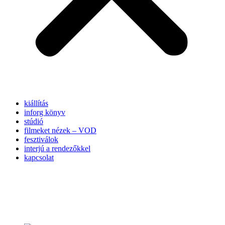
kiállítás
inforg könyv
stúdió
filmeket nézek – VOD
fesztiválok
interjú a rendezőkkel
kapcsolat