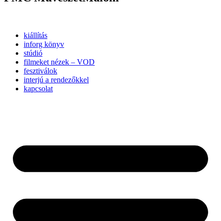
kiállítás
inforg könyv
stúdió
filmeket nézek – VOD
fesztiválok
interjú a rendezőkkel
kapcsolat