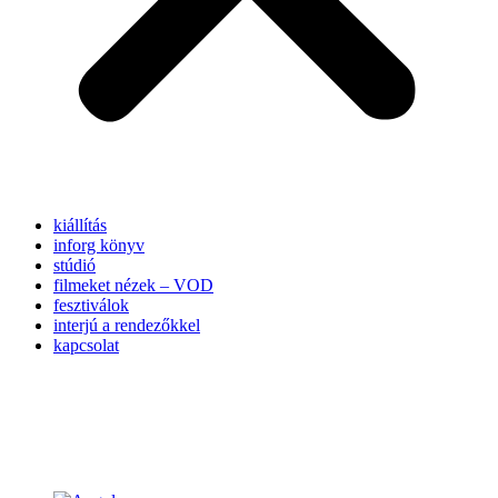
kiállítás
inforg könyv
stúdió
filmeket nézek – VOD
fesztiválok
interjú a rendezőkkel
kapcsolat