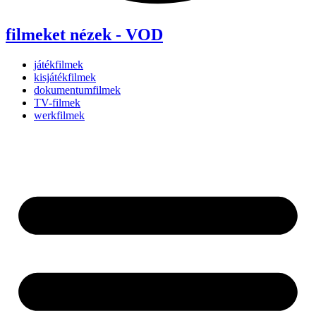
filmeket nézek - VOD
játékfilmek
kisjátékfilmek
dokumentumfilmek
TV-filmek
werkfilmek