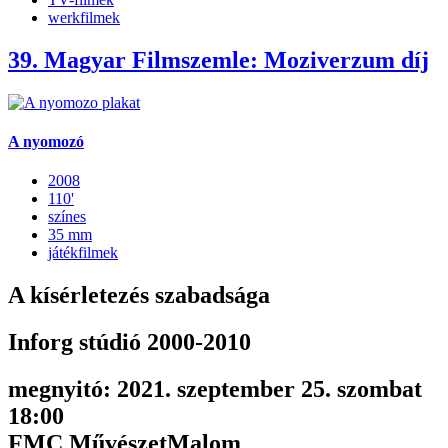
werkfilmek
39. Magyar Filmszemle: Moziverzum díj
A nyomozó
2008
110'
színes
35 mm
játékfilmek
A kísérletezés szabadsága
Inforg stúdió 2000-2010
megnyitó: 2021. szeptember 25. szombat
18:00
FMC MűvészetMalom