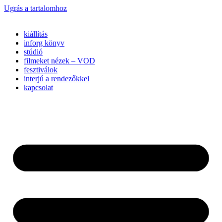
Ugrás a tartalomhoz
kiállítás
inforg könyv
stúdió
filmeket nézek – VOD
fesztiválok
interjú a rendezőkkel
kapcsolat