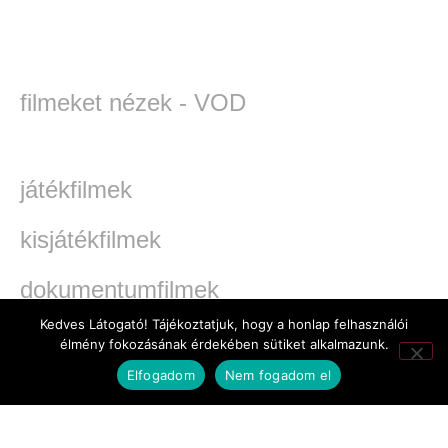
filmeket nézek - VOD
játékfilmek
kisjátékfilmek
dokumentumfilmek
Kedves Látogató! Tájékoztatjuk, hogy a honlap felhasználói
TV-filmek
élmény fokozásának érdekében sütiket alkalmazunk.
Elfogadom
Nem fogadom el
werkfilmek