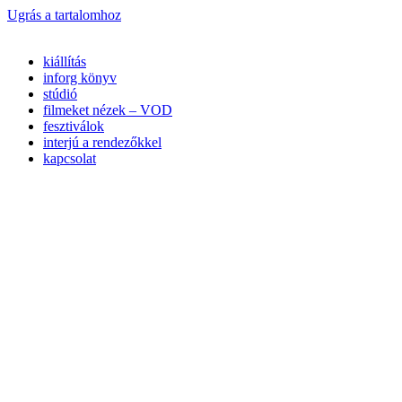
Ugrás a tartalomhoz
kiállítás
inforg könyv
stúdió
filmeket nézek – VOD
fesztiválok
interjú a rendezőkkel
kapcsolat