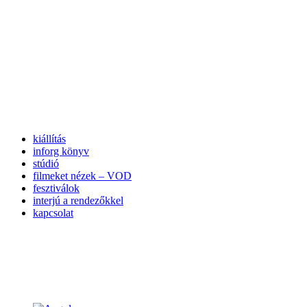
kiállítás
inforg könyv
stúdió
filmeket nézek – VOD
fesztiválok
interjú a rendezőkkel
kapcsolat