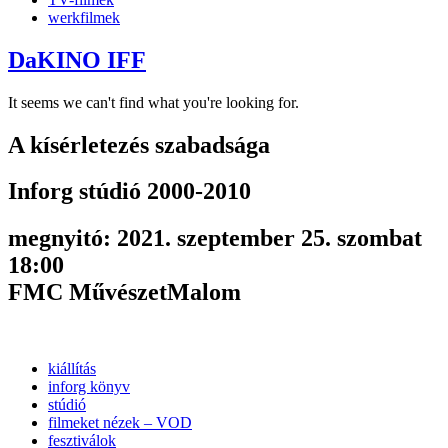
werkfilmek
DaKINO IFF
It seems we can't find what you're looking for.
A kísérletezés szabadsága
Inforg stúdió 2000-2010
megnyitó: 2021. szeptember 25. szombat
18:00
FMC MűvészetMalom
kiállítás
inforg könyv
stúdió
filmeket nézek – VOD
fesztiválok