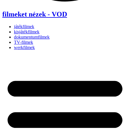
filmeket nézek - VOD
játékfilmek
kisjátékfilmek
dokumentumfilmek
TV-filmek
werkfilmek