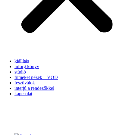
kiállítás
inforg könyv
stúdió
filmeket nézek – VOD
fesztiválok
interjú a rendezőkkel
kapcsolat