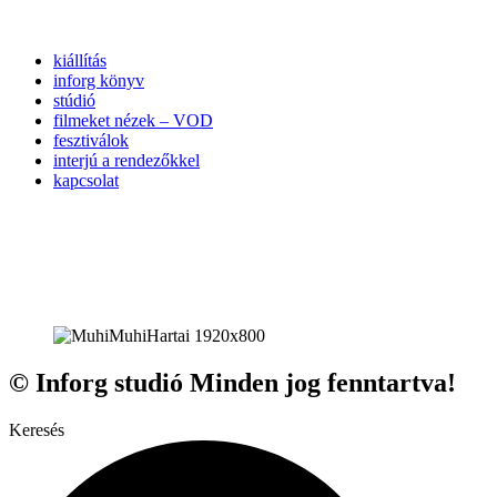
kiállítás
inforg könyv
stúdió
filmeket nézek – VOD
fesztiválok
interjú a rendezőkkel
kapcsolat
© Inforg studió Minden jog fenntartva!
Keresés