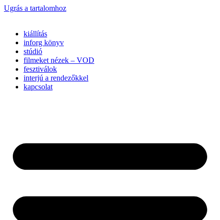
Ugrás a tartalomhoz
kiállítás
inforg könyv
stúdió
filmeket nézek – VOD
fesztiválok
interjú a rendezőkkel
kapcsolat