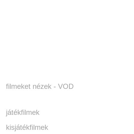
filmeket nézek - VOD
játékfilmek
kisjátékfilmek