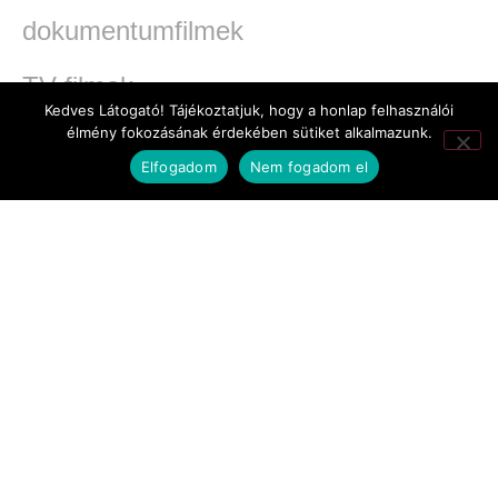
dokumentumfilmek
TV-filmek
Kedves Látogató! Tájékoztatjuk, hogy a honlap felhasználói
élmény fokozásának érdekében sütiket alkalmazunk.
werkfilmek
Elfogadom
Nem fogadom el
Extrém Filmek Fesztiválja -
Gyergyószentmiklós -
dokumentumfilm díj