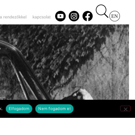
 a rendezőkkel
kapcsolat
k.
Elfogadom
Nem fogadom el