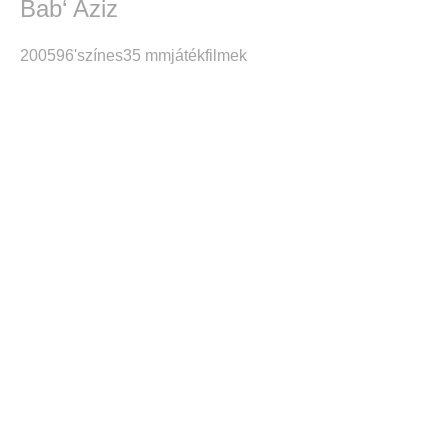
Bab‘ Aziz
2005
96'
színes
35 mm
játékfilmek
A kísérletezés szabadsá
Inforg stúdió 2000-2010