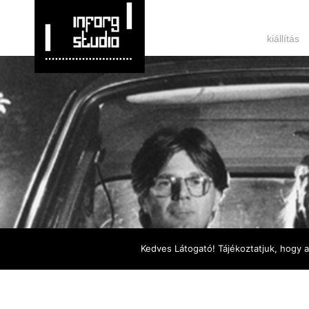
kiállítás
Kedves Látogató! Tájékoztatjuk, hogy 