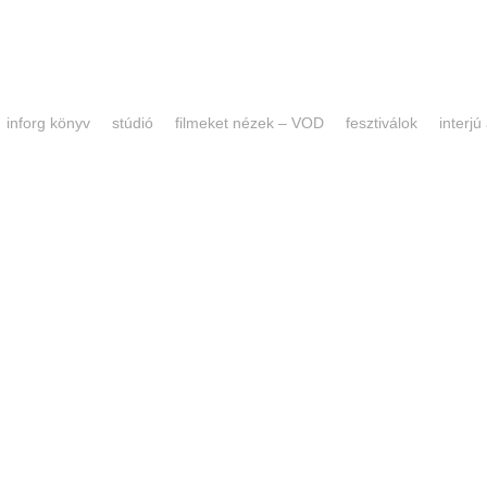
inforg könyv
stúdió
filmeket nézek – VOD
fesztiválok
interjú