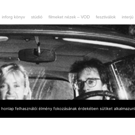
inforg könyv
stúdió
filmeket nézek – VOD
fesztiválok
interjú
a honlap felhasználói élmény fokozásának érdekében sütiket alkalmazun