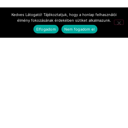
TV-filmek
Kedves Látogató! Tájékoztatjuk, hogy a honlap felhasználói
élmény fokozásának érdekében sütiket alkalmazunk.
werkfilmek
Elfogadom
Nem fogadom el
Legjobb forgatókönyv: Gigor Attila