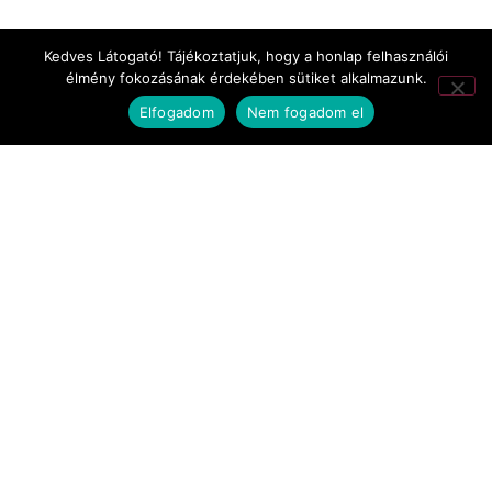
TV-filmek
Kedves Látogató! Tájékoztatjuk, hogy a honlap felhasználói
élmény fokozásának érdekében sütiket alkalmazunk.
werkfilmek
Elfogadom
Nem fogadom el
Legjobb színésznő díja: Marjai Virág