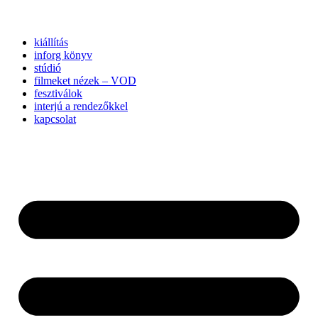
kiállítás
inforg könyv
stúdió
filmeket nézek – VOD
fesztiválok
interjú a rendezőkkel
kapcsolat