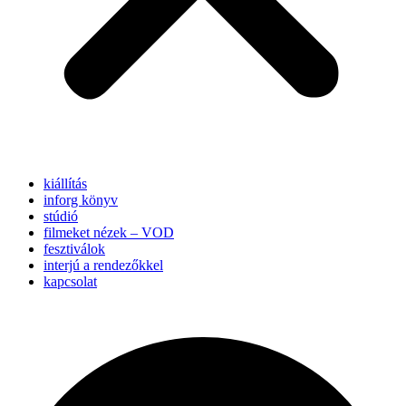
kiállítás
inforg könyv
stúdió
filmeket nézek – VOD
fesztiválok
interjú a rendezőkkel
kapcsolat