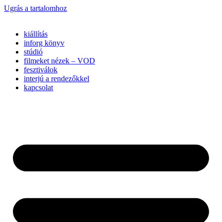
Ugrás a tartalomhoz
kiállítás
inforg könyv
stúdió
filmeket nézek – VOD
fesztiválok
interjú a rendezőkkel
kapcsolat