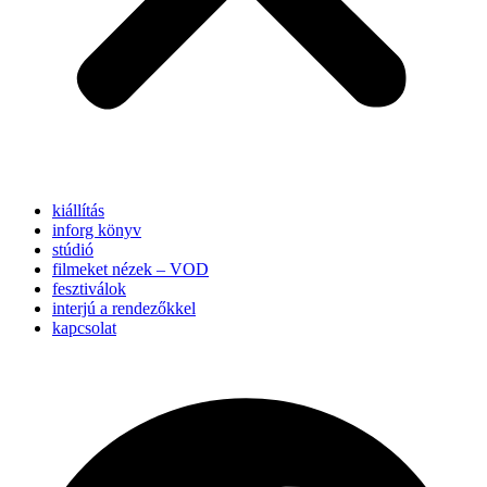
kiállítás
inforg könyv
stúdió
filmeket nézek – VOD
fesztiválok
interjú a rendezőkkel
kapcsolat