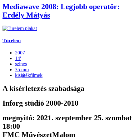
Mediawave 2008: Legjobb operatőr:
Erdély Mátyás
Türelem
2007
14'
színes
35 mm
kisjátékfilmek
A kísérletezés szabadsága
Inforg stúdió 2000-2010
megnyitó: 2021. szeptember 25. szombat
18:00
FMC MűvészetMalom