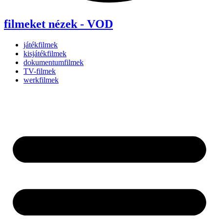
filmeket nézek - VOD
játékfilmek
kisjátékfilmek
dokumentumfilmek
TV-filmek
werkfilmek