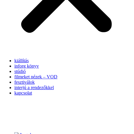
kiállítás
inforg könyv
stúdió
filmeket nézek – VOD
fesztiválok
interjú a rendezőkkel
kapcsolat