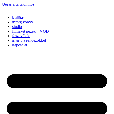
Ugrás a tartalomhoz
kiállítás
inforg könyv
stúdió
filmeket nézek – VOD
fesztiválok
interjú a rendezőkkel
kapcsolat