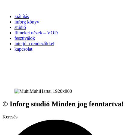
kiállítás
inforg könyv
stúdió
filmeket nézek – VOD
fesztiválok
interjú a rendezőkkel
kapcsolat
© Inforg studió Minden jog fenntartva!
Keresés