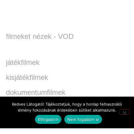
filmeket nézek - VOD
játékfilmek
kisjátékfilmek
dokumentumfilmek
Kedves Látogató! Tájékoztatjuk, hogy a honlap felhasználói
TV-filmek
élmény fokozásának érdekében sütiket alkalmazunk.
Elfogadom
Nem fogadom el
werkfilmek