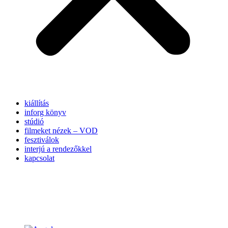
kiállítás
inforg könyv
stúdió
filmeket nézek – VOD
fesztiválok
interjú a rendezőkkel
kapcsolat