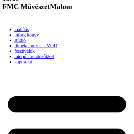
FMC MűvészetMalom
kiállítás
inforg könyv
stúdió
filmeket nézek – VOD
fesztiválok
interjú a rendezőkkel
kapcsolat