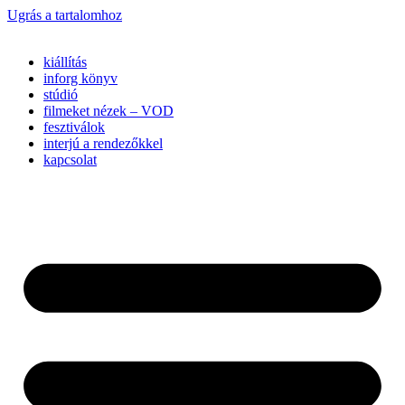
Ugrás a tartalomhoz
kiállítás
inforg könyv
stúdió
filmeket nézek – VOD
fesztiválok
interjú a rendezőkkel
kapcsolat