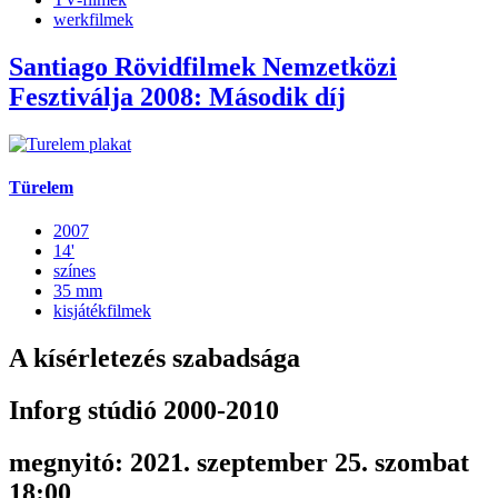
werkfilmek
Santiago Rövidfilmek Nemzetközi
Fesztiválja 2008: Második díj
Türelem
2007
14'
színes
35 mm
kisjátékfilmek
A kísérletezés szabadsága
Inforg stúdió 2000-2010
megnyitó: 2021. szeptember 25. szombat
18:00