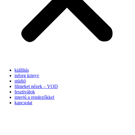
kiállítás
inforg könyv
stúdió
filmeket nézek – VOD
fesztiválok
interjú a rendezőkkel
kapcsolat