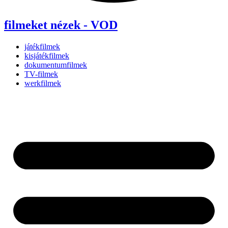
filmeket nézek - VOD
játékfilmek
kisjátékfilmek
dokumentumfilmek
TV-filmek
werkfilmek