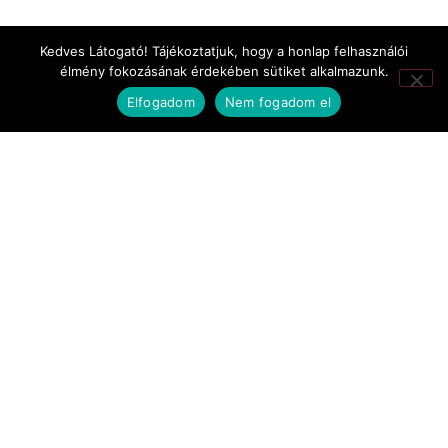
TV-filmek
Kedves Látogató! Tájékoztatjuk, hogy a honlap felhasználói
élmény fokozásának érdekében sütiket alkalmazunk.
werkfilmek
Elfogadom
Nem fogadom el
Ágh Márton