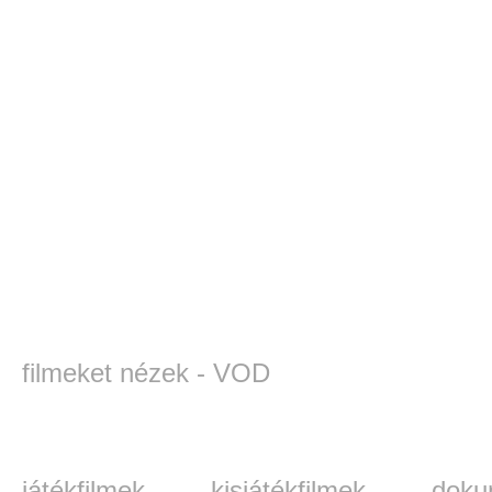
filmeket nézek - VOD
játékfilmek
kisjátékfilmek
doku