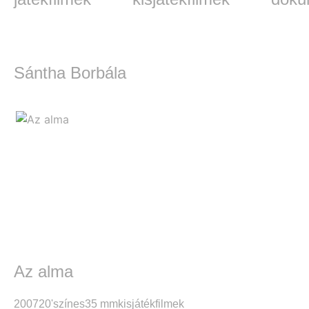
Sántha Borbála
Az alma
2007
20'
színes
35 mm
kisjátékfilmek