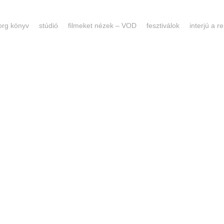
forg könyv
stúdió
filmeket nézek – VOD
fesztiválok
interjú a 