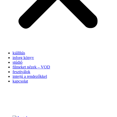
kiállítás
inforg könyv
stúdió
filmeket nézek – VOD
fesztiválok
interjú a rendezőkkel
kapcsolat