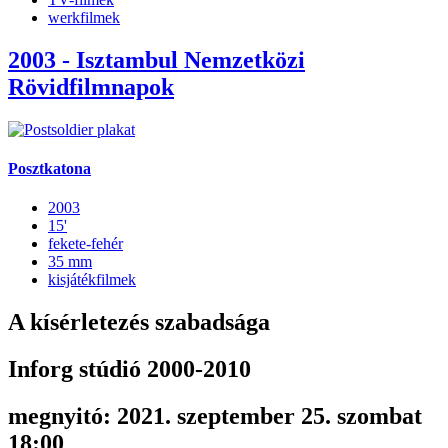
werkfilmek
2003 - Isztambul Nemzetközi
Rövidfilmnapok
Posztkatona
2003
15'
fekete-fehér
35 mm
kisjátékfilmek
A kísérletezés szabadsága
Inforg stúdió 2000-2010
megnyitó: 2021. szeptember 25. szombat
18:00