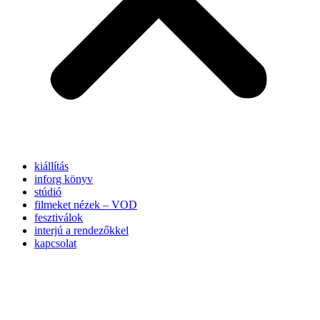
kiállítás
inforg könyv
stúdió
filmeket nézek – VOD
fesztiválok
interjú a rendezőkkel
kapcsolat