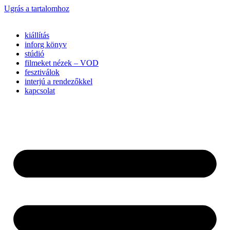
Ugrás a tartalomhoz
kiállítás
inforg könyv
stúdió
filmeket nézek – VOD
fesztiválok
interjú a rendezőkkel
kapcsolat