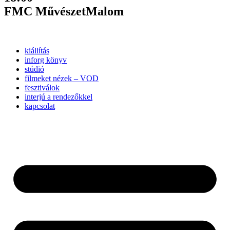
FMC MűvészetMalom
kiállítás
inforg könyv
stúdió
filmeket nézek – VOD
fesztiválok
interjú a rendezőkkel
kapcsolat