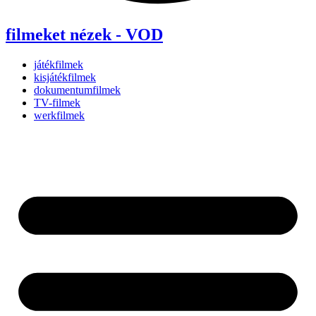
filmeket nézek - VOD
játékfilmek
kisjátékfilmek
dokumentumfilmek
TV-filmek
werkfilmek