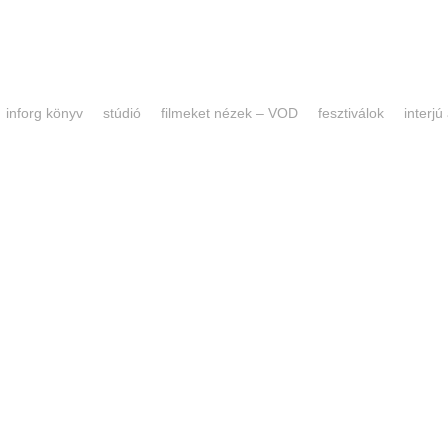
inforg könyv
stúdió
filmeket nézek – VOD
fesztiválok
interjú