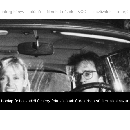
inforg könyv
stúdió
filmeket nézek – VOD
fesztiválok
interjú
a honlap felhasználói élmény fokozásának érdekében sütiket alkalmazun