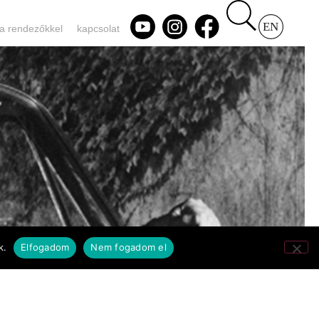
 a rendezőkkel
kapcsolat
k.
Elfogadom
Nem fogadom el