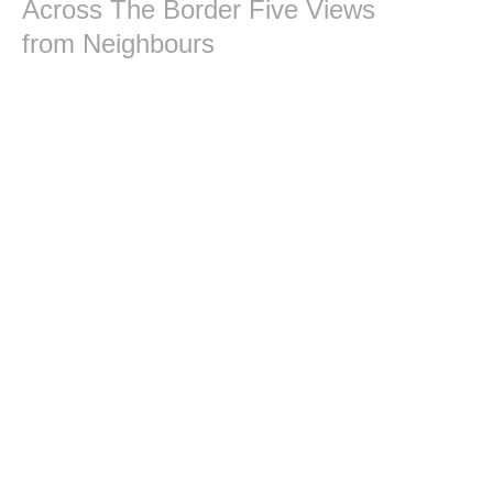
Across The Border Five Views
from Neighbours
A kísérletezés szabadsá
Inforg stúdió 2000-2010