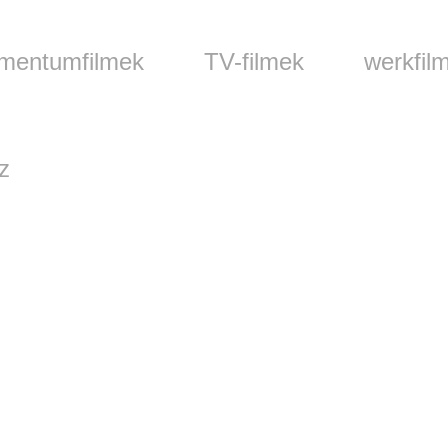
mentumfilmek
TV-filmek
werkfil
z