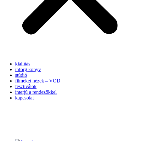
kiállítás
inforg könyv
stúdió
filmeket nézek – VOD
fesztiválok
interjú a rendezőkkel
kapcsolat