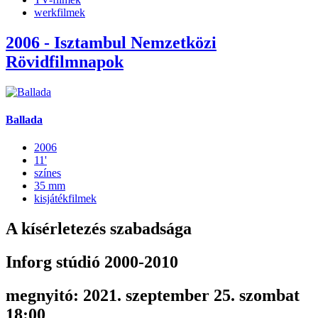
werkfilmek
2006 - Isztambul Nemzetközi
Rövidfilmnapok
Ballada
2006
11'
színes
35 mm
kisjátékfilmek
A kísérletezés szabadsága
Inforg stúdió 2000-2010
megnyitó: 2021. szeptember 25. szombat
18:00