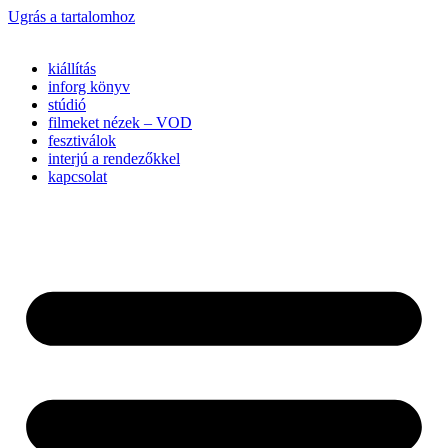
Ugrás a tartalomhoz
kiállítás
inforg könyv
stúdió
filmeket nézek – VOD
fesztiválok
interjú a rendezőkkel
kapcsolat