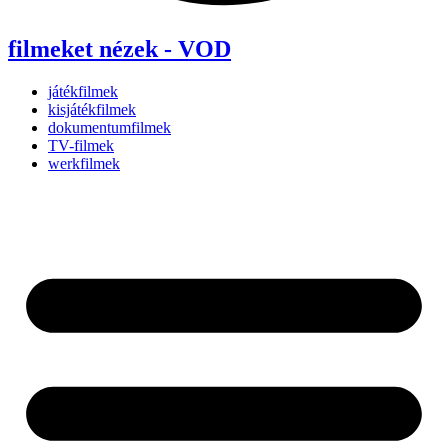
filmeket nézek - VOD
játékfilmek
kisjátékfilmek
dokumentumfilmek
TV-filmek
werkfilmek