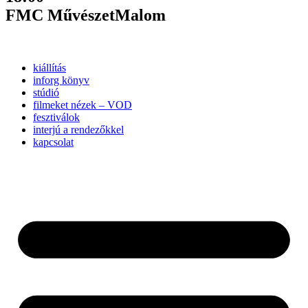
FMC MűvészetMalom
kiállítás
inforg könyv
stúdió
filmeket nézek – VOD
fesztiválok
interjú a rendezőkkel
kapcsolat