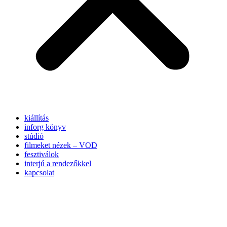
kiállítás
inforg könyv
stúdió
filmeket nézek – VOD
fesztiválok
interjú a rendezőkkel
kapcsolat