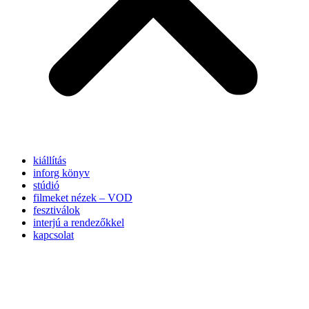
kiállítás
inforg könyv
stúdió
filmeket nézek – VOD
fesztiválok
interjú a rendezőkkel
kapcsolat