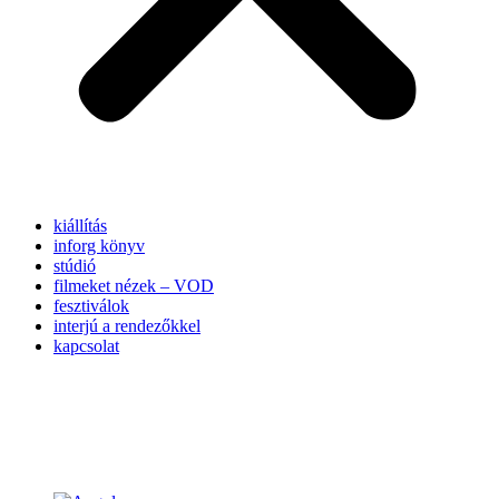
kiállítás
inforg könyv
stúdió
filmeket nézek – VOD
fesztiválok
interjú a rendezőkkel
kapcsolat