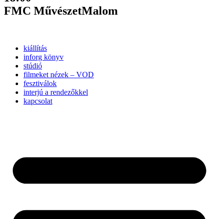
FMC MűvészetMalom
kiállítás
inforg könyv
stúdió
filmeket nézek – VOD
fesztiválok
interjú a rendezőkkel
kapcsolat