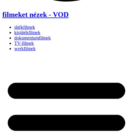
filmeket nézek - VOD
játékfilmek
kisjátékfilmek
dokumentumfilmek
TV-filmek
werkfilmek