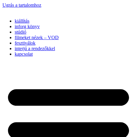
Ugrás a tartalomhoz
kiállítás
inforg könyv
stúdió
filmeket nézek – VOD
fesztiválok
interjú a rendezőkkel
kapcsolat