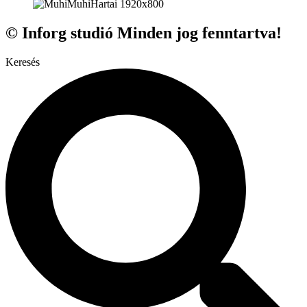
© Inforg studió Minden jog fenntartva!
Keresés