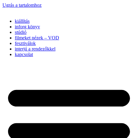
Ugrás a tartalomhoz
kiállítás
inforg könyv
stúdió
filmeket nézek – VOD
fesztiválok
interjú a rendezőkkel
kapcsolat