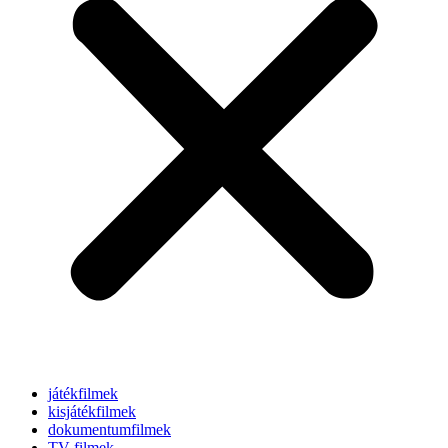
játékfilmek
kisjátékfilmek
dokumentumfilmek
TV-filmek