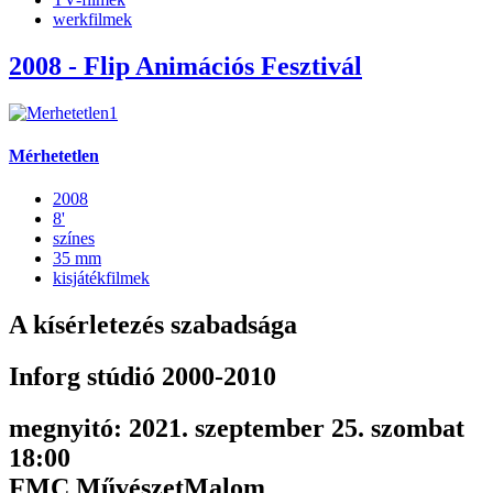
werkfilmek
2008 - Flip Animációs Fesztivál
Mérhetetlen
2008
8'
színes
35 mm
kisjátékfilmek
A kísérletezés szabadsága
Inforg stúdió 2000-2010
megnyitó: 2021. szeptember 25. szombat
18:00
FMC MűvészetMalom