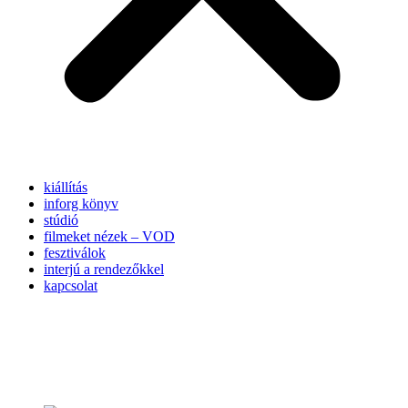
kiállítás
inforg könyv
stúdió
filmeket nézek – VOD
fesztiválok
interjú a rendezőkkel
kapcsolat