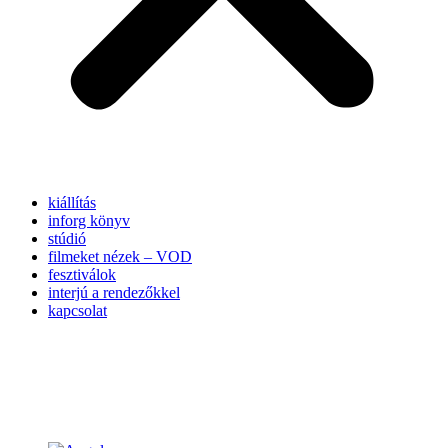
kiállítás
inforg könyv
stúdió
filmeket nézek – VOD
fesztiválok
interjú a rendezőkkel
kapcsolat