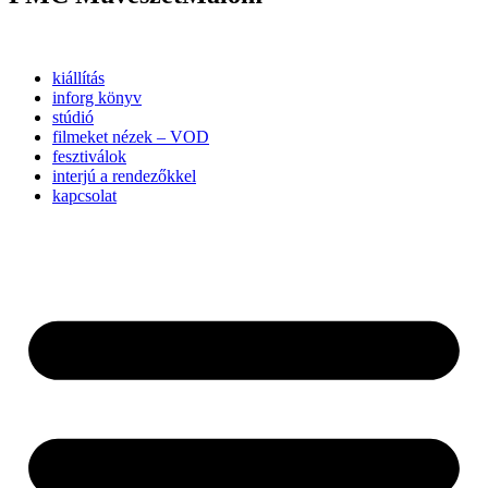
kiállítás
inforg könyv
stúdió
filmeket nézek – VOD
fesztiválok
interjú a rendezőkkel
kapcsolat