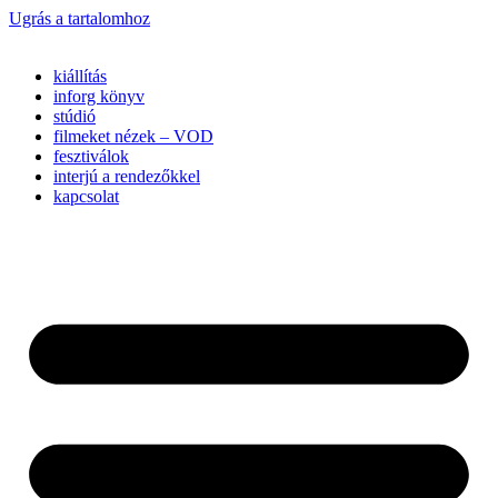
Ugrás a tartalomhoz
kiállítás
inforg könyv
stúdió
filmeket nézek – VOD
fesztiválok
interjú a rendezőkkel
kapcsolat