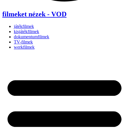
filmeket nézek - VOD
játékfilmek
kisjátékfilmek
dokumentumfilmek
TV-filmek
werkfilmek