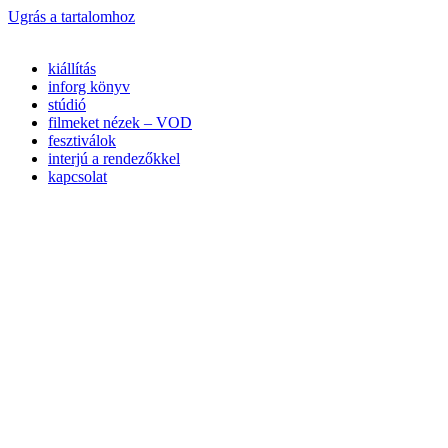
Ugrás a tartalomhoz
kiállítás
inforg könyv
stúdió
filmeket nézek – VOD
fesztiválok
interjú a rendezőkkel
kapcsolat