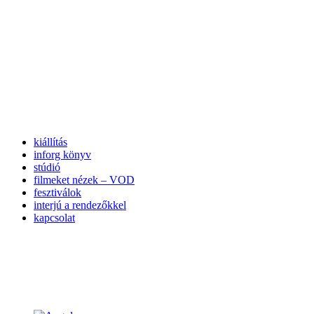
kiállítás
inforg könyv
stúdió
filmeket nézek – VOD
fesztiválok
interjú a rendezőkkel
kapcsolat