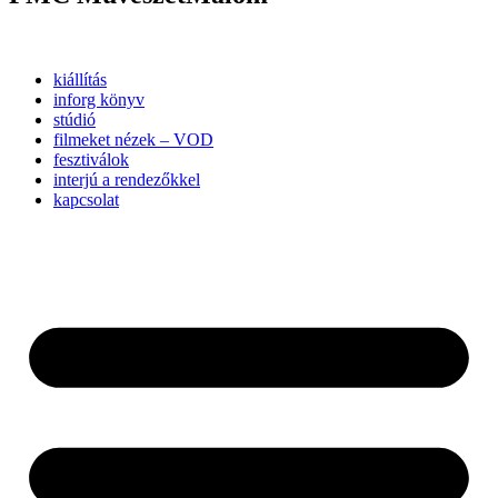
kiállítás
inforg könyv
stúdió
filmeket nézek – VOD
fesztiválok
interjú a rendezőkkel
kapcsolat