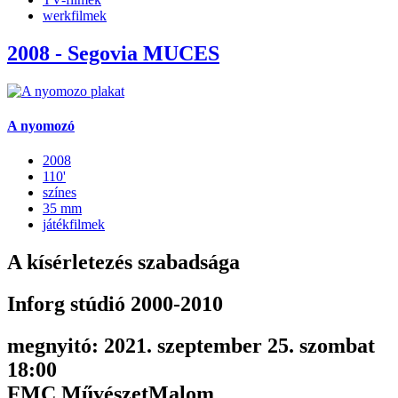
werkfilmek
2008 - Segovia MUCES
A nyomozó
2008
110'
színes
35 mm
játékfilmek
A kísérletezés szabadsága
Inforg stúdió 2000-2010
megnyitó: 2021. szeptember 25. szombat
18:00
FMC MűvészetMalom