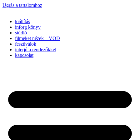
Ugrás a tartalomhoz
kiállítás
inforg könyv
stúdió
filmeket nézek – VOD
fesztiválok
interjú a rendezőkkel
kapcsolat