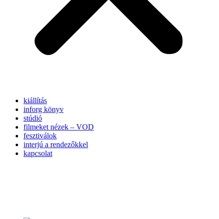
kiállítás
inforg könyv
stúdió
filmeket nézek – VOD
fesztiválok
interjú a rendezőkkel
kapcsolat