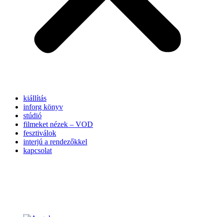
kiállítás
inforg könyv
stúdió
filmeket nézek – VOD
fesztiválok
interjú a rendezőkkel
kapcsolat