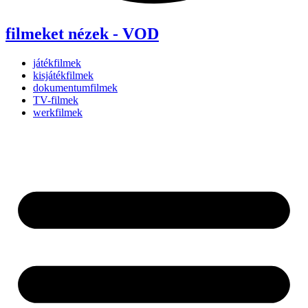
filmeket nézek - VOD
játékfilmek
kisjátékfilmek
dokumentumfilmek
TV-filmek
werkfilmek