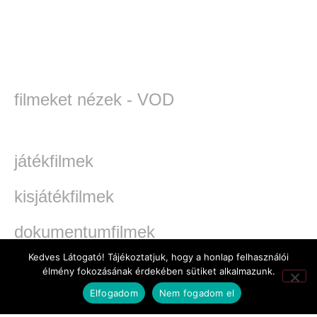
filmeket nézek - VOD
játékfilmek
kisjátékfilmek
dokumentumfilmek
Kedves Látogató! Tájékoztatjuk, hogy a honlap felhasználói
TV-filmek
élmény fokozásának érdekében sütiket alkalmazunk.
Elfogadom
Nem fogadom el
werkfilmek