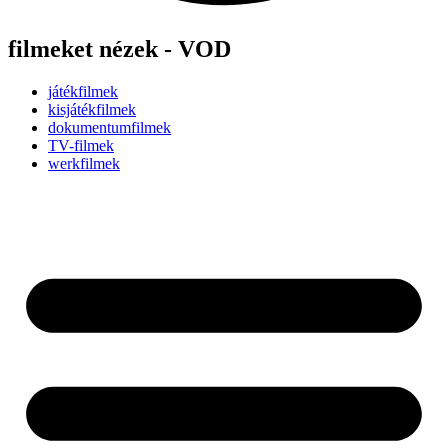
filmeket nézek - VOD
játékfilmek
kisjátékfilmek
dokumentumfilmek
TV-filmek
werkfilmek