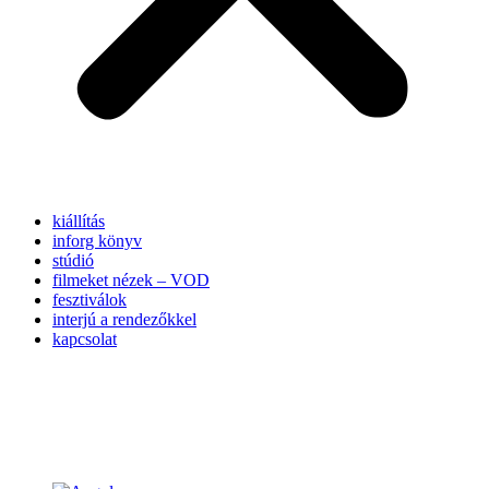
kiállítás
inforg könyv
stúdió
filmeket nézek – VOD
fesztiválok
interjú a rendezőkkel
kapcsolat