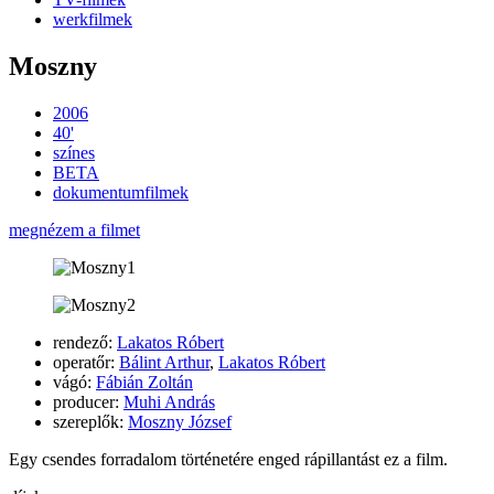
werkfilmek
Moszny
2006
40'
színes
BETA
dokumentumfilmek
megnézem a filmet
rendező:
Lakatos Róbert
operatőr:
Bálint Arthur
,
Lakatos Róbert
vágó:
Fábián Zoltán
producer:
Muhi András
szereplők:
Moszny József
Egy csendes forradalom történetére enged rápillantást ez a film.