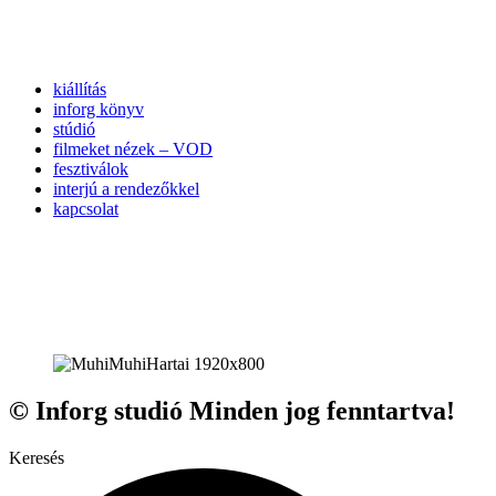
kiállítás
inforg könyv
stúdió
filmeket nézek – VOD
fesztiválok
interjú a rendezőkkel
kapcsolat
© Inforg studió Minden jog fenntartva!
Keresés