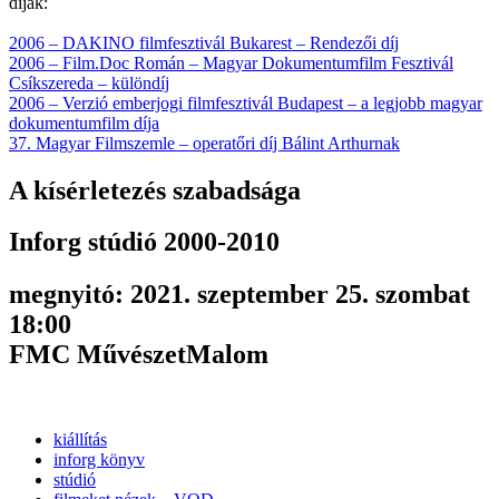
díjak:
2006 – DAKINO filmfesztivál Bukarest – Rendezői díj
2006 – Film.Doc Román – Magyar Dokumentumfilm Fesztivál
Csíkszereda – különdíj
2006 – Verzió emberjogi filmfesztivál Budapest – a legjobb magyar
dokumentumfilm díja
37. Magyar Filmszemle – operatőri díj Bálint Arthurnak
A kísérletezés szabadsága
Inforg stúdió 2000-2010
megnyitó: 2021. szeptember 25. szombat
18:00
FMC MűvészetMalom
kiállítás
inforg könyv
stúdió