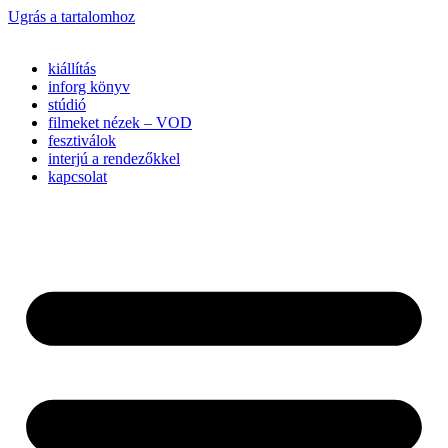
Ugrás a tartalomhoz
kiállítás
inforg könyv
stúdió
filmeket nézek – VOD
fesztiválok
interjú a rendezőkkel
kapcsolat