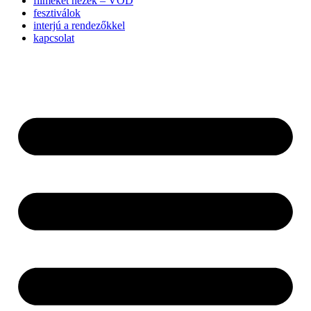
filmeket nézek – VOD
fesztiválok
interjú a rendezőkkel
kapcsolat