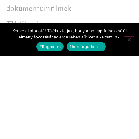
dokumentumfilmek
TV-filmek
Kedves Látogató! Tájékoztatjuk, hogy a honlap felhasználói
werkfilmek
élmény fokozásának érdekében sütiket alkalmazunk.
Elfogadom
Nem fogadom el
2006 - Verzió emberjogi filmfesztivál
Budapest - a legjobb magyar
dokumentumfilm díja