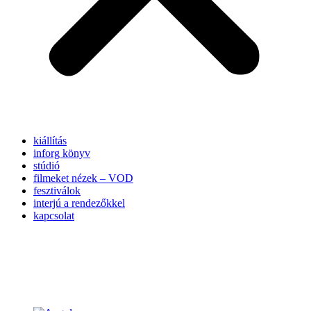
kiállítás
inforg könyv
stúdió
filmeket nézek – VOD
fesztiválok
interjú a rendezőkkel
kapcsolat