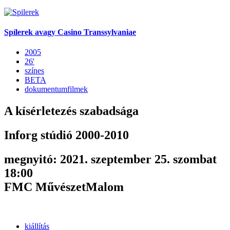
Spílerek avagy Casino Transsylvaniae
2005
26'
színes
BETA
dokumentumfilmek
A kísérletezés szabadsága
Inforg stúdió 2000-2010
megnyitó: 2021. szeptember 25. szombat
18:00
FMC MűvészetMalom
kiállítás