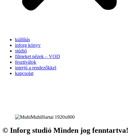
kiállítás
inforg könyv
stúdió
filmeket nézek – VOD
fesztiválok
interjú a rendezőkkel
kapcsolat
© Inforg studió Minden jog fenntartva!