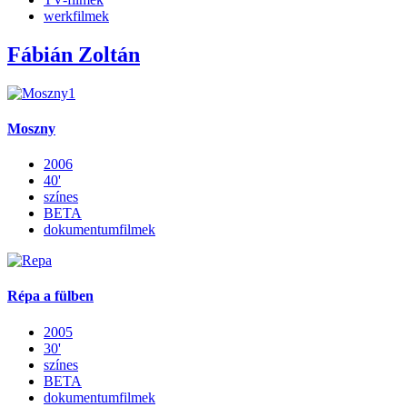
werkfilmek
Fábián Zoltán
Moszny
2006
40'
színes
BETA
dokumentumfilmek
Répa a fülben
2005
30'
színes
BETA
dokumentumfilmek