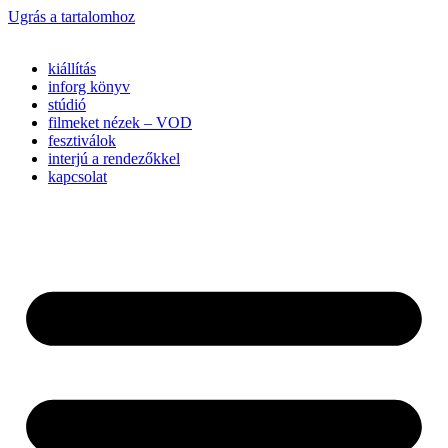
Ugrás a tartalomhoz
kiállítás
inforg könyv
stúdió
filmeket nézek – VOD
fesztiválok
interjú a rendezőkkel
kapcsolat