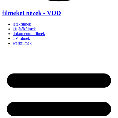
filmeket nézek - VOD
játékfilmek
kisjátékfilmek
dokumentumfilmek
TV-filmek
werkfilmek