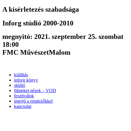
A kísérletezés szabadsága
Inforg stúdió 2000-2010
megnyitó: 2021. szeptember 25. szombat
18:00
FMC MűvészetMalom
kiállítás
inforg könyv
stúdió
filmeket nézek – VOD
fesztiválok
interjú a rendezőkkel
kapcsolat