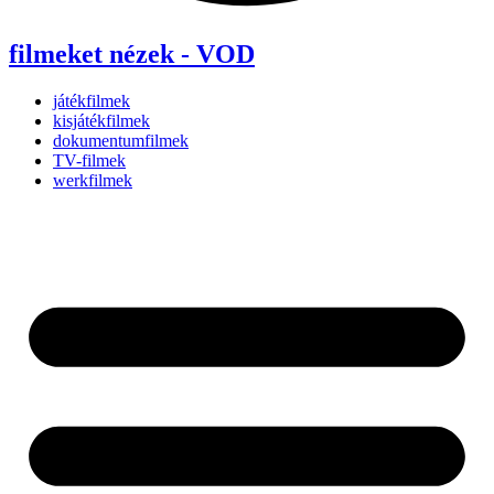
filmeket nézek - VOD
játékfilmek
kisjátékfilmek
dokumentumfilmek
TV-filmek
werkfilmek