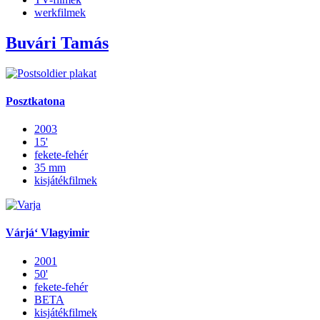
werkfilmek
Buvári Tamás
Posztkatona
2003
15'
fekete-fehér
35 mm
kisjátékfilmek
Várjá‘ Vlagyimir
2001
50'
fekete-fehér
BETA
kisjátékfilmek