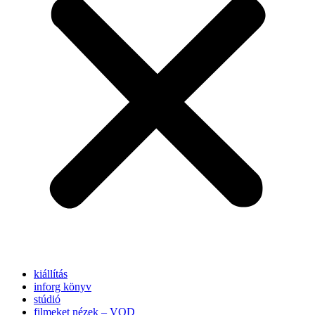
kiállítás
inforg könyv
stúdió
filmeket nézek – VOD