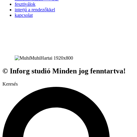
fesztiválok
interjú a rendezőkkel
kapcsolat
© Inforg studió Minden jog fenntartva!
Keresés