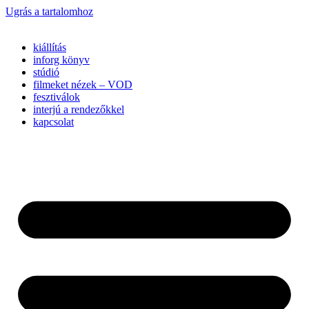
Ugrás a tartalomhoz
kiállítás
inforg könyv
stúdió
filmeket nézek – VOD
fesztiválok
interjú a rendezőkkel
kapcsolat