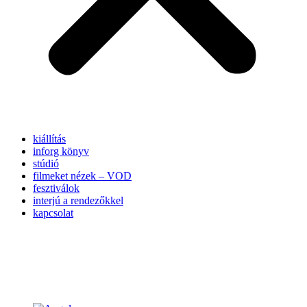
kiállítás
inforg könyv
stúdió
filmeket nézek – VOD
fesztiválok
interjú a rendezőkkel
kapcsolat