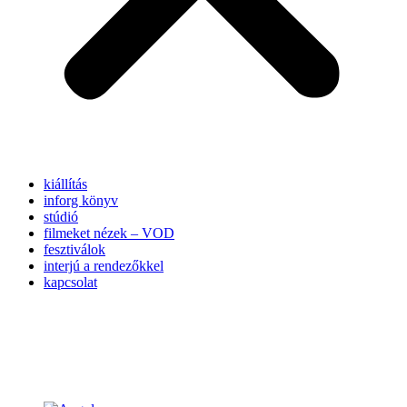
kiállítás
inforg könyv
stúdió
filmeket nézek – VOD
fesztiválok
interjú a rendezőkkel
kapcsolat