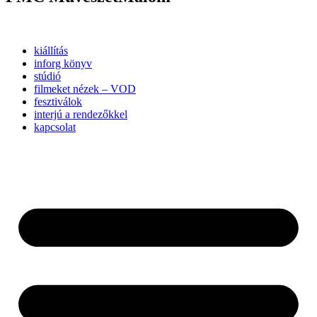
kiállítás
inforg könyv
stúdió
filmeket nézek – VOD
fesztiválok
interjú a rendezőkkel
kapcsolat