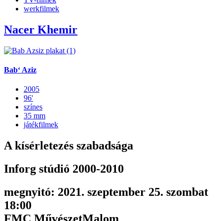
werkfilmek
Nacer Khemir
Bab‘ Aziz
2005
96'
színes
35 mm
játékfilmek
A kísérletezés szabadsága
Inforg stúdió 2000-2010
megnyitó: 2021. szeptember 25. szombat
18:00
FMC MűvészetMalom