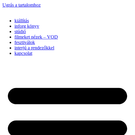
Ugrás a tartalomhoz
kiállítás
inforg könyv
stúdió
filmeket nézek – VOD
fesztiválok
interjú a rendezőkkel
kapcsolat