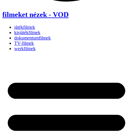
filmeket nézek - VOD
játékfilmek
kisjátékfilmek
dokumentumfilmek
TV-filmek
werkfilmek