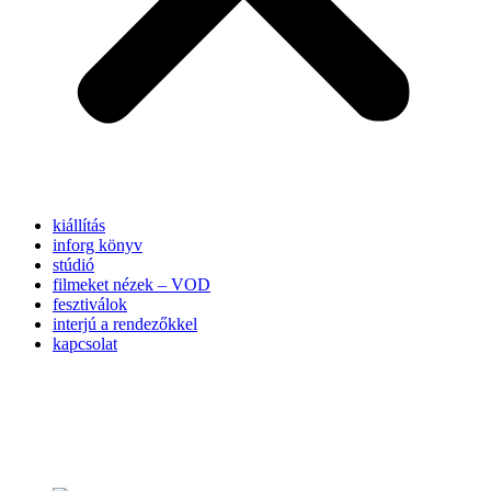
kiállítás
inforg könyv
stúdió
filmeket nézek – VOD
fesztiválok
interjú a rendezőkkel
kapcsolat