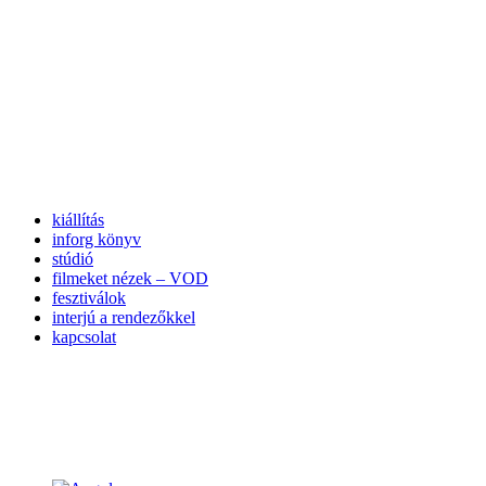
kiállítás
inforg könyv
stúdió
filmeket nézek – VOD
fesztiválok
interjú a rendezőkkel
kapcsolat