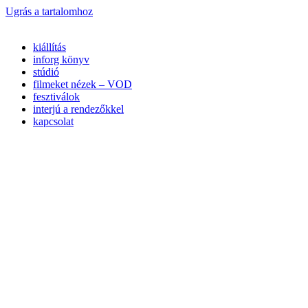
Ugrás a tartalomhoz
kiállítás
inforg könyv
stúdió
filmeket nézek – VOD
fesztiválok
interjú a rendezőkkel
kapcsolat