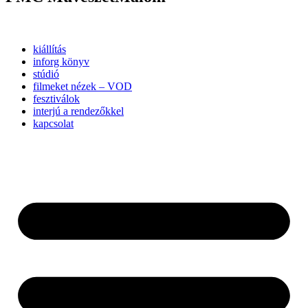
kiállítás
inforg könyv
stúdió
filmeket nézek – VOD
fesztiválok
interjú a rendezőkkel
kapcsolat