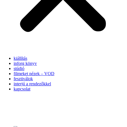
kiállítás
inforg könyv
stúdió
filmeket nézek – VOD
fesztiválok
interjú a rendezőkkel
kapcsolat