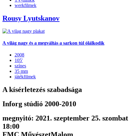
werkfilmek
Rousy Lyutskanov
A világ nagy és a megváltás a sarkon túl ólálkodik
2008
105'
színes
35 mm
játékfilmek
A kísérletezés szabadsága
Inforg stúdió 2000-2010
megnyitó: 2021. szeptember 25. szombat
18:00
FMC MűvészetMalom