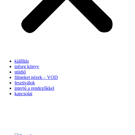
kiállítás
inforg könyv
stúdió
filmeket nézek – VOD
fesztiválok
interjú a rendezőkkel
kapcsolat