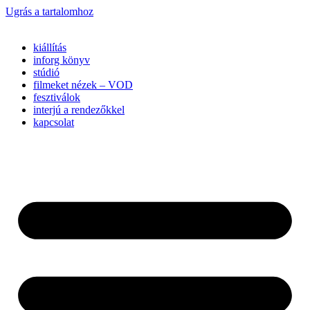
Ugrás a tartalomhoz
kiállítás
inforg könyv
stúdió
filmeket nézek – VOD
fesztiválok
interjú a rendezőkkel
kapcsolat