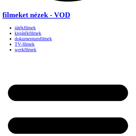
filmeket nézek - VOD
játékfilmek
kisjátékfilmek
dokumentumfilmek
TV-filmek
werkfilmek