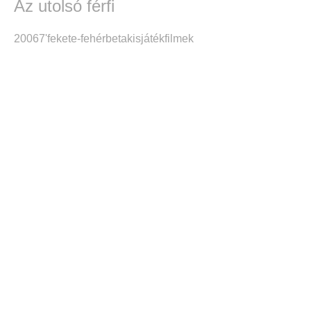
Az utolsó férfi
2006
7'
fekete-fehér
beta
kisjátékfilmek
A kísérletezés szabadsá
Inforg stúdió 2000-2010