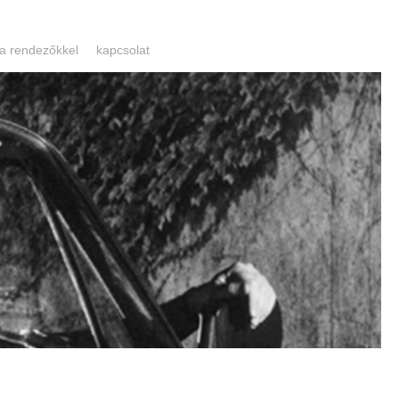
 a rendezőkkel
kapcsolat