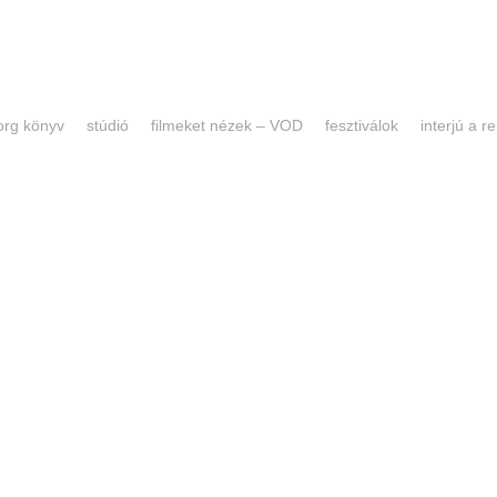
forg könyv
stúdió
filmeket nézek – VOD
fesztiválok
interjú a 