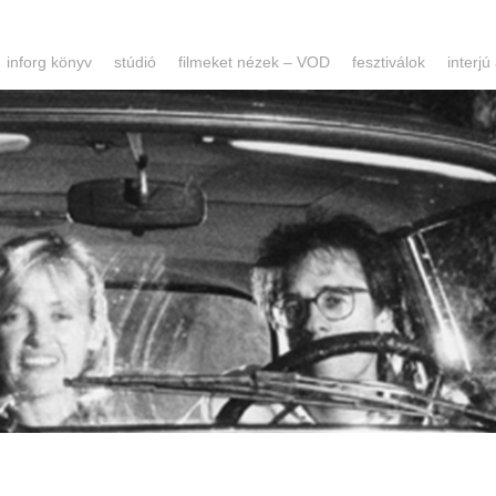
inforg könyv
stúdió
filmeket nézek – VOD
fesztiválok
interjú