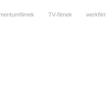
mentumfilmek
TV-filmek
werkfil