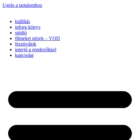
Ugrás a tartalomhoz
kiállítás
inforg könyv
stúdió
filmeket nézek – VOD
fesztiválok
interjú a rendezőkkel
kapcsolat