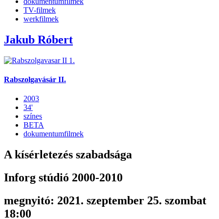
dokumentumfilmek
TV-filmek
werkfilmek
Jakub Róbert
Rabszolgavásár II.
2003
34'
színes
BETA
dokumentumfilmek
A kísérletezés szabadsága
Inforg stúdió 2000-2010
megnyitó: 2021. szeptember 25. szombat
18:00