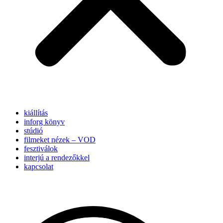
kiállítás
inforg könyv
stúdió
filmeket nézek – VOD
fesztiválok
interjú a rendezőkkel
kapcsolat