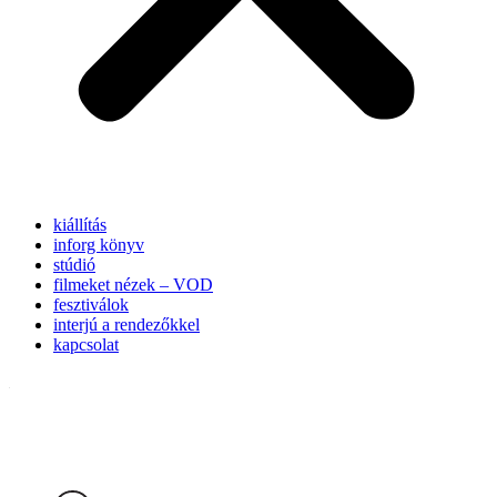
kiállítás
inforg könyv
stúdió
filmeket nézek – VOD
fesztiválok
interjú a rendezőkkel
kapcsolat