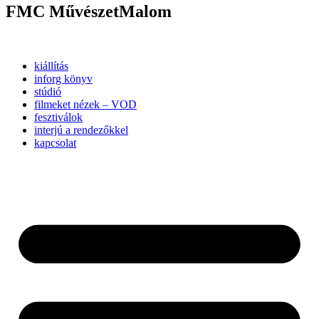
FMC MűvészetMalom
kiállítás
inforg könyv
stúdió
filmeket nézek – VOD
fesztiválok
interjú a rendezőkkel
kapcsolat