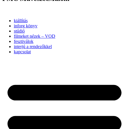
kiállítás
inforg könyv
stúdió
filmeket nézek – VOD
fesztiválok
interjú a rendezőkkel
kapcsolat