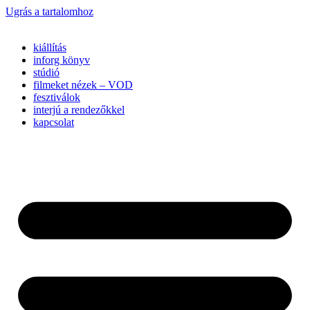
Ugrás a tartalomhoz
kiállítás
inforg könyv
stúdió
filmeket nézek – VOD
fesztiválok
interjú a rendezőkkel
kapcsolat