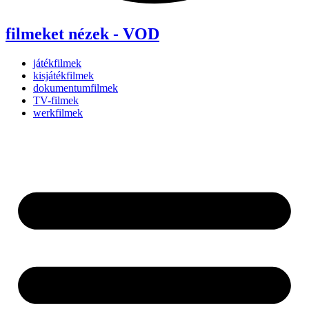
filmeket nézek - VOD
játékfilmek
kisjátékfilmek
dokumentumfilmek
TV-filmek
werkfilmek