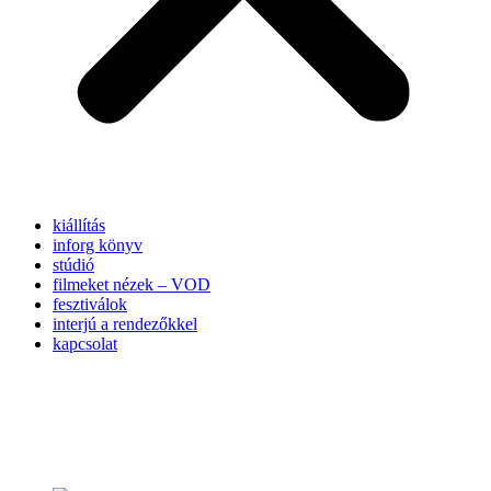
kiállítás
inforg könyv
stúdió
filmeket nézek – VOD
fesztiválok
interjú a rendezőkkel
kapcsolat