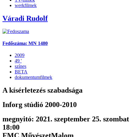
werkfilmek
Váradi Rudolf
Fedőszáma: MN 1480
2009
49 '
színes
BETA
dokumentumfilmek
A kísérletezés szabadsága
Inforg stúdió 2000-2010
megnyitó: 2021. szeptember 25. szombat
18:00
FMC MűvészetMalom