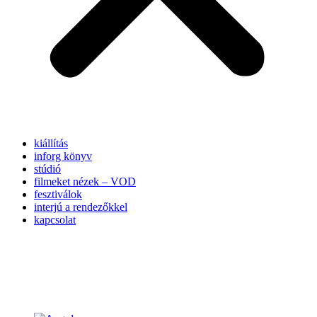
kiállítás
inforg könyv
stúdió
filmeket nézek – VOD
fesztiválok
interjú a rendezőkkel
kapcsolat