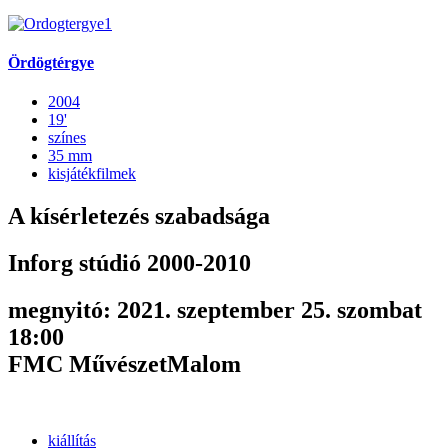
Ördögtérgye
2004
19'
színes
35 mm
kisjátékfilmek
A kísérletezés szabadsága
Inforg stúdió 2000-2010
megnyitó: 2021. szeptember 25. szombat
18:00
FMC MűvészetMalom
kiállítás