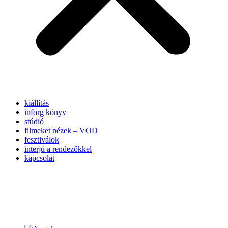
kiállítás
inforg könyv
stúdió
filmeket nézek – VOD
fesztiválok
interjú a rendezőkkel
kapcsolat