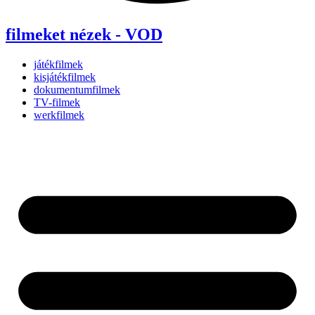
filmeket nézek - VOD
játékfilmek
kisjátékfilmek
dokumentumfilmek
TV-filmek
werkfilmek