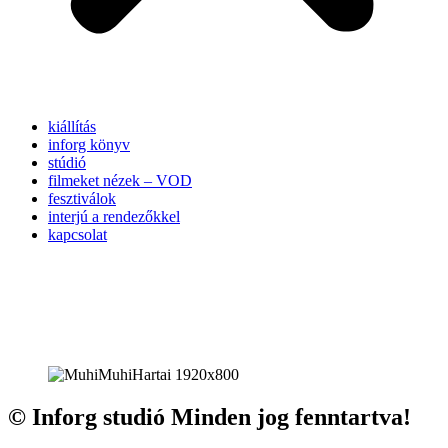
kiállítás
inforg könyv
stúdió
filmeket nézek – VOD
fesztiválok
interjú a rendezőkkel
kapcsolat
© Inforg studió Minden jog fenntartva!