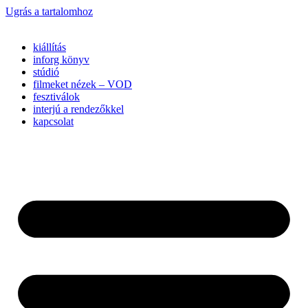
Ugrás a tartalomhoz
kiállítás
inforg könyv
stúdió
filmeket nézek – VOD
fesztiválok
interjú a rendezőkkel
kapcsolat