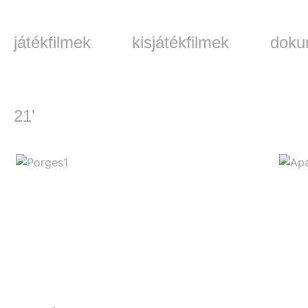
játékfilmek
kisjátékfilmek
doku
21'