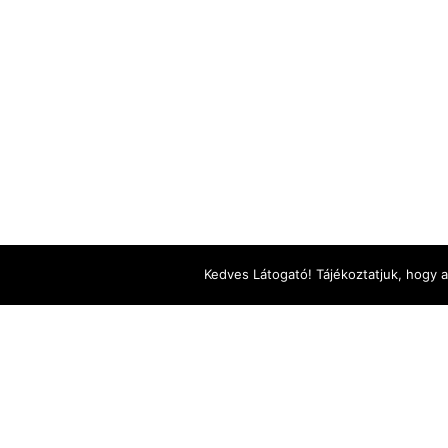
megnyitó: 2021. szeptember 25. szom
FMC MűvészetMalom
Kedves Látogató! Tájékoztatjuk, hogy 
kiállítás