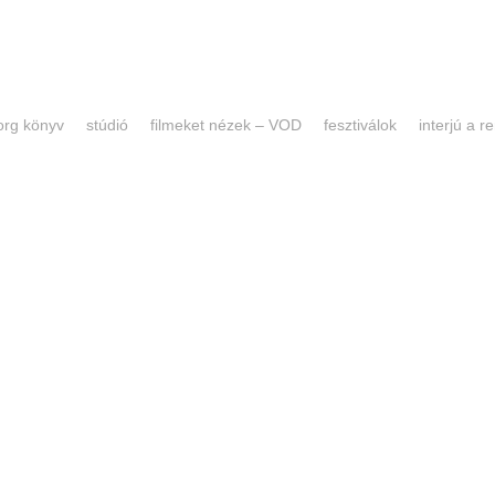
forg könyv
stúdió
filmeket nézek – VOD
fesztiválok
interjú a 