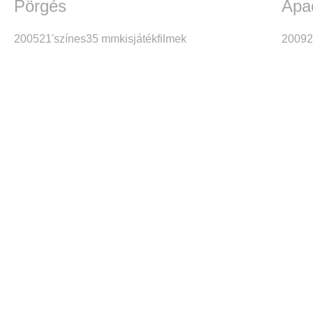
Pörgés
Apa
2005
21'
színes
35 mm
kisjátékfilmek
2009
2
A kísérletezés szabadsá
Inforg stúdió 2000-2010