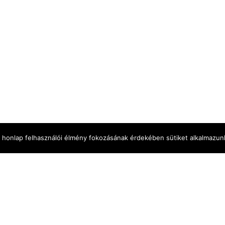
bat 18:00
a honlap felhasználói élmény fokozásának érdekében sütiket alkalmazun
inforg könyv
stúdió
filmeket nézek – VOD
fesztiválok
interjú