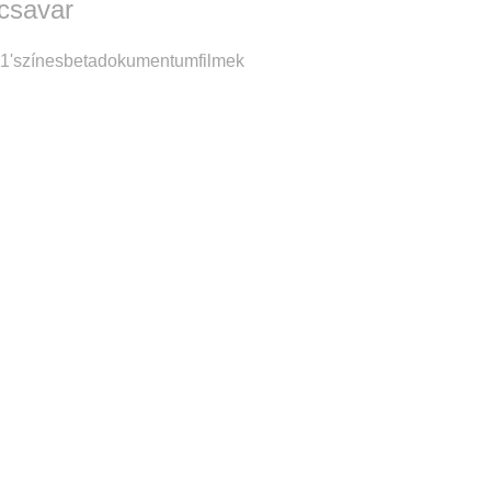
csavar
1'
színes
beta
dokumentumfilmek
ga