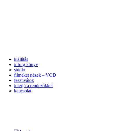
kiállítás
inforg könyv
stúdió
filmeket nézek – VOD
fesztiválok
interjú a rendezőkkel
kapcsolat