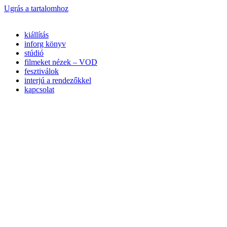
Ugrás a tartalomhoz
kiállítás
inforg könyv
stúdió
filmeket nézek – VOD
fesztiválok
interjú a rendezőkkel
kapcsolat