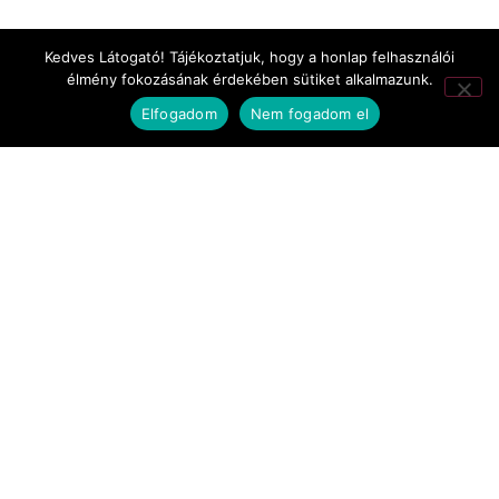
TV-filmek
Kedves Látogató! Tájékoztatjuk, hogy a honlap felhasználói
élmény fokozásának érdekében sütiket alkalmazunk.
werkfilmek
Elfogadom
Nem fogadom el
Végvári Zsófia